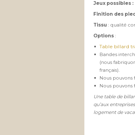
Jeux possibles : 
Finition des pie
Tissu
: qualité c
Options
:
Table billard 
Bandes intercha
(nous fabriquon
français).
Nous pouvons f
Nous pouvons f
Une table de billa
qu’aux entreprises
logement de vac