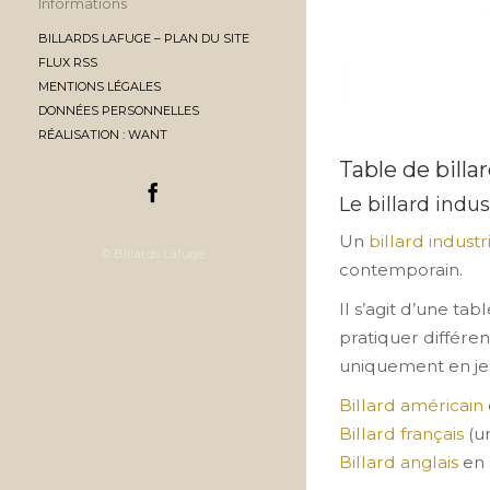
Informations
BILLARDS LAFUGE – PLAN DU SITE
FLUX RSS
MENTIONS LÉGALES
DONNÉES PERSONNELLES
RÉALISATION : WANT
Table de billa
Le billard indus
Un
billard industr
© Billards Lafuge
contemporain.
Il s’agit d’une t
pratiquer différen
uniquement en jeu
Billard américain
Billard français
(u
Billard anglais
en 