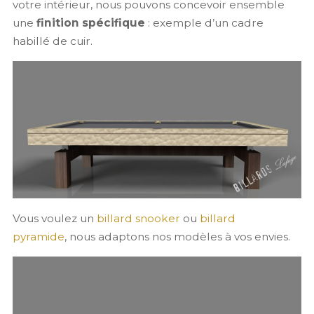
votre intérieur, nous pouvons concevoir ensemble
une
finition spécifique
: exemple d’un cadre
habillé de cuir.
Vous voulez un
billard snooker
ou
billard
pyramide
, nous adaptons nos modèles à vos envies.