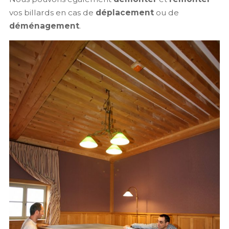
vos billards en cas de
déplacement
ou de
déménagement
.