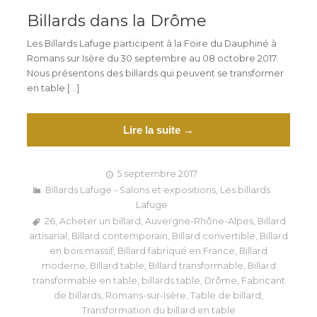
Billards dans la Drôme
Les Billards Lafuge participent à la Foire du Dauphiné à
Romans sur Isère du 30 septembre au 08 octobre 2017.
Nous présentons des billards qui peuvent se transformer
en table […]
Lire la suite →
5 septembre 2017
Billards Lafuge - Salons et expositions
,
Les billards
Lafuge
26
,
Acheter un billard
,
Auvergne-Rhône-Alpes
,
Billard
artisanal
,
Billard contemporain
,
Billard convertible
,
Billard
en bois massif
,
Billard fabriqué en France
,
Billard
moderne
,
Billard table
,
Billard transformable
,
Billard
transformable en table
,
billards table
,
Drôme
,
Fabricant
de billards
,
Romans-sur-Isère
,
Table de billard
,
Transformation du billard en table