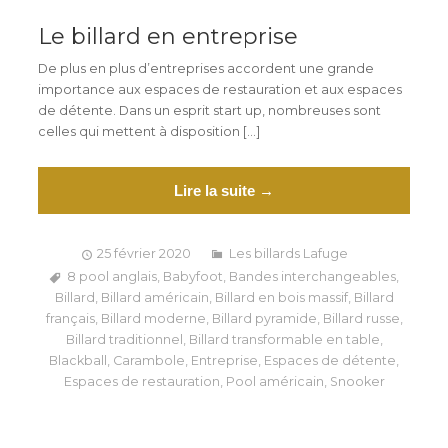
Le billard en entreprise
De plus en plus d’entreprises accordent une grande
importance aux espaces de restauration et aux espaces
de détente. Dans un esprit start up, nombreuses sont
celles qui mettent à disposition […]
Lire la suite →
25 février 2020
Les billards Lafuge
8 pool anglais
,
Babyfoot
,
Bandes interchangeables
,
Billard
,
Billard américain
,
Billard en bois massif
,
Billard
français
,
Billard moderne
,
Billard pyramide
,
Billard russe
,
Billard traditionnel
,
Billard transformable en table
,
Blackball
,
Carambole
,
Entreprise
,
Espaces de détente
,
Espaces de restauration
,
Pool américain
,
Snooker