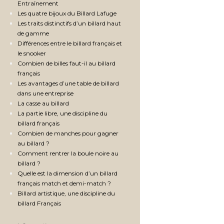
Entraînement
Les quatre bijoux du Billard Lafuge
Les traits distinctifs d’un billard haut
de gamme
Différences entre le billard français et
le snooker
Combien de billes faut-il au billard
français
Les avantages d’une table de billard
dans une entreprise
La casse au billard
La partie libre, une discipline du
billard français
Combien de manches pour gagner
au billard ?
Comment rentrer la boule noire au
billard ?
Quelle est la dimension d’un billard
français match et demi-match ?
Billard artistique, une discipline du
billard Français