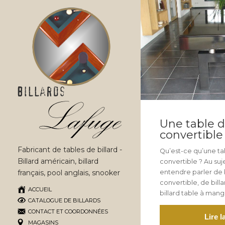
Une table d
convertible
Fabricant de tables de billard -
Qu’est-ce qu’une tab
Billard américain, billard
convertible ? Au suje
français, pool anglais, snooker
entendre parler de bi
convertible, de bill
ACCUEIL
billard table à mang
CATALOGUE DE BILLARDS
CONTACT ET COORDONNÉES
Lire l
MAGASINS