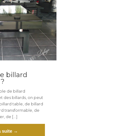
e billard
 ?
le de billard
t des billards, on peut
llard table, de billard
ard transformable, de
er, de […]
a suite →