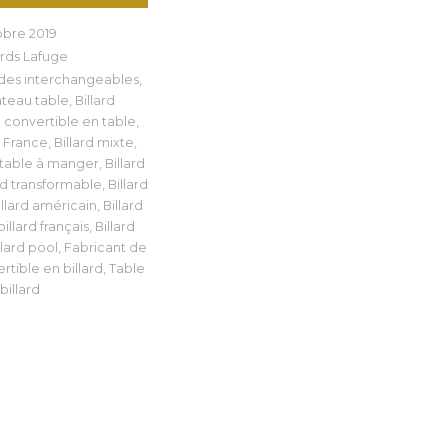
obre 2019
ards Lafuge
ndes interchangeables
,
ateau table
,
Billard
d convertible en table
,
n France
,
Billard mixte
,
d table à manger
,
Billard
rd transformable
,
Billard
llard américain
,
Billard
illard français
,
Billard
lard pool
,
Fabricant de
rtible en billard
,
Table
billard