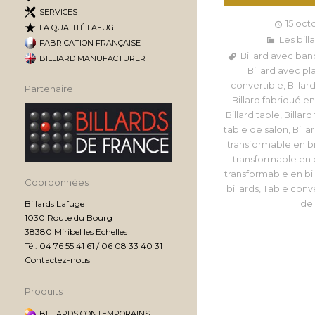
SERVICES
15 oct
LA QUALITÉ LAFUGE
Les bill
FABRICATION FRANÇAISE
Billard avec ba
BILLIARD MANUFACTURER
Billard avec pl
convertible
,
Billar
Partenaire
Billard fabriqué e
Billard table
,
Billar
table de salon
,
Billa
transformable en bi
transformable en b
transformable en bil
Coordonnées
billards
,
Table conve
Billards Lafuge
de 
1030 Route du Bourg
38380 Miribel les Echelles
Tél. 04 76 55 41 61 / 06 08 33 40 31
Contactez-nous
Produits
BILLARDS CONTEMPORAINS